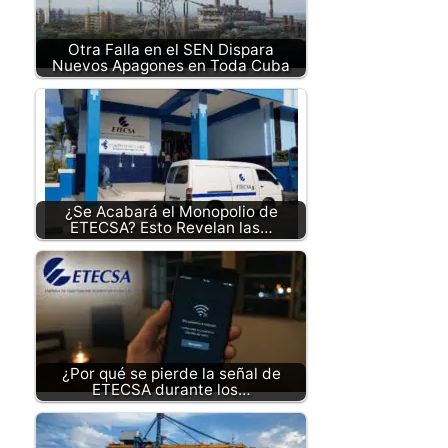
Otra Falla en el SEN Dispara
Nuevos Apagones en Toda Cuba
¿Se Acabará el Monopolio de
ETECSA? Esto Revelan las…
¿Por qué se pierde la señal de
ETECSA durante los…