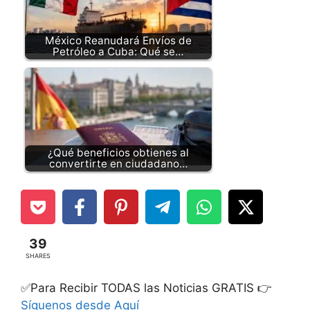
México Reanudará Envíos de
Petróleo a Cuba: Qué se…
¿Qué beneficios obtienes al
convertirte en ciudadano…
39
SHARES
✅Para Recibir TODAS las Noticias GRATIS 👉
Síguenos desde Aquí