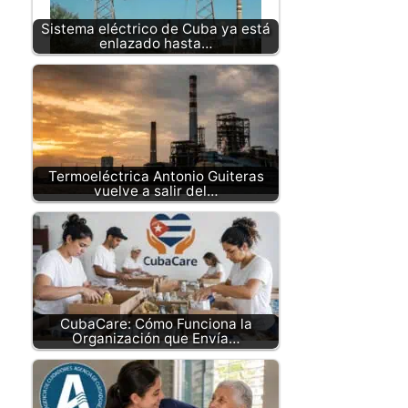
Sistema eléctrico de Cuba ya está
enlazado hasta…
Termoeléctrica Antonio Guiteras
vuelve a salir del…
CubaCare: Cómo Funciona la
Organización que Envía…