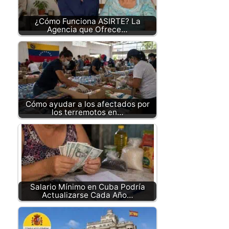
¿Cómo Funciona ASIRTE? La
Agencia que Ofrece…
Cómo ayudar a los afectados por
los terremotos en…
Salario Mínimo en Cuba Podría
Actualizarse Cada Año…