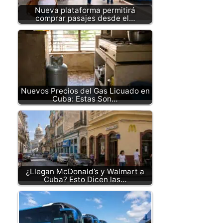
Nueva plataforma permitirá
comprar pasajes desde el…
Nuevos Precios del Gas Licuado en
Cuba: Estas Son…
¿Llegan McDonald’s y Walmart a
Cuba? Esto Dicen las…