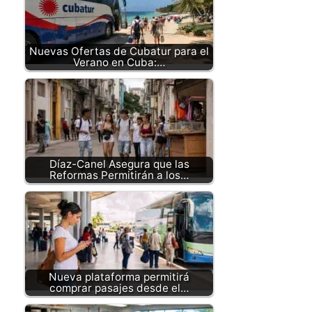
Nuevas Ofertas de Cubatur para el
Verano en Cuba:…
Díaz-Canel Asegura que las
Reformas Permitirán a los…
Nueva plataforma permitirá
comprar pasajes desde el…