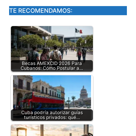
TE RECOMENDAMOS:
Becas AMEXCID 2026 Para
Cubanos: Cómo Postular a…
Cuba podría autorizar guías
turísticos privados: qué…