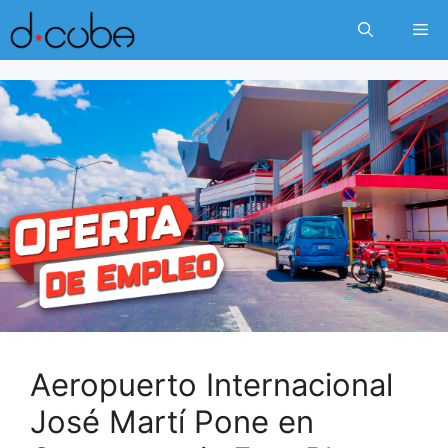
Skip
Me
to
content
Aeropuerto Internacional
José Martí Pone en