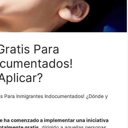
Gratis Para
ocumentados!
plicar?
tis Para Inmigrantes Indocumentados! ¿Dónde y
e ha comenzado a implementar una iniciativa
totalmente gratis
, dirigido a aquellas personas