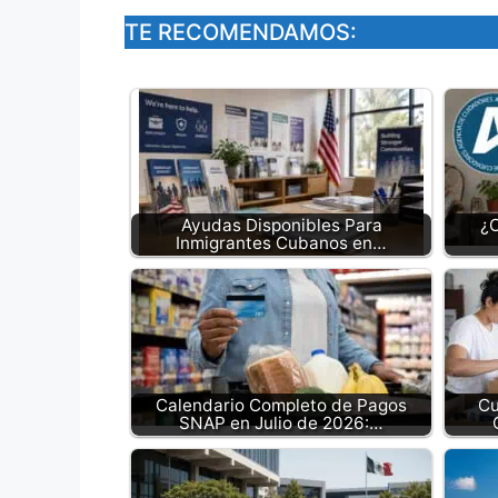
TE RECOMENDAMOS:
Ayudas Disponibles Para
¿
Inmigrantes Cubanos en…
Calendario Completo de Pagos
Cu
SNAP en Julio de 2026:…