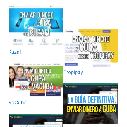
Kuzafi
Tropipay
VaCuba