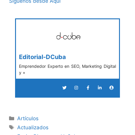
Síguenos desde Aquí
Editorial-DCuba
Emprendedor Experto en SEO, Marketing Digital
y +
Categories
Artículos
Tags
Actualizados