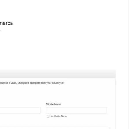
 marca
o