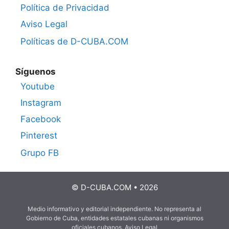
Política de Privacidad
Aviso Legal
Políticas de D-CUBA.COM
Síguenos
Youtube
Instagram
Facebook
Pinterest
Grupo FB
© D-CUBA.COM • 2026
Medio informativo y editorial independiente. No representa al
Gobierno de Cuba, entidades estatales cubanas ni organismos
oficiales cubanos.
Aviso Legal