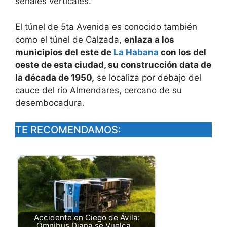
señales verticales.
El túnel de 5ta Avenida es conocido también
como el túnel de Calzada,
enlaza a los
municipios del este de
La Habana
con los del
oeste de esta ciudad, su construcción data de
la década de 1950,
se localiza por debajo del
cauce del río Almendares, cercano de su
desembocadura.
TE RECOMENDAMOS:
Accidente en Ciego de Ávila:
Ómnibus Diana se Vuelca…