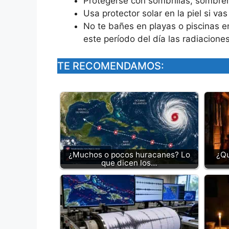
Protegerse con sombrillas, sombre
Usa protector solar en la piel si vas
No te bañes en playas o piscinas en
este período del día las radiacione
TE RECOMENDAMOS:
¿Muchos o pocos huracanes? Lo
¿Qu
que dicen los…