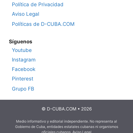
Política de Privacidad
Aviso Legal
Políticas de D-CUBA.COM
Síguenos
Youtube
Instagram
Facebook
Pinterest
Grupo FB
© D-CUBA.COM • 2026
Medio informativo y editorial independiente. No representa al
Gobierno de Cuba, entidades estatales cubanas ni organismos
oficiales cubanos.
Aviso Legal