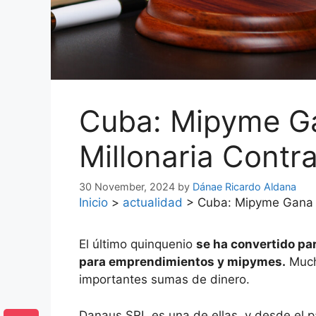
Cuba: Mipyme 
Millonaria Contr
30 November, 2024
by
Dánae Ricardo Aldana
Inicio
>
actualidad
>
Cuba: Mipyme Gana 
El último quinquenio
se ha convertido par
para emprendimientos y mipymes.
Much
importantes sumas de dinero.
Danaus SRL es una de ellas, y desde el