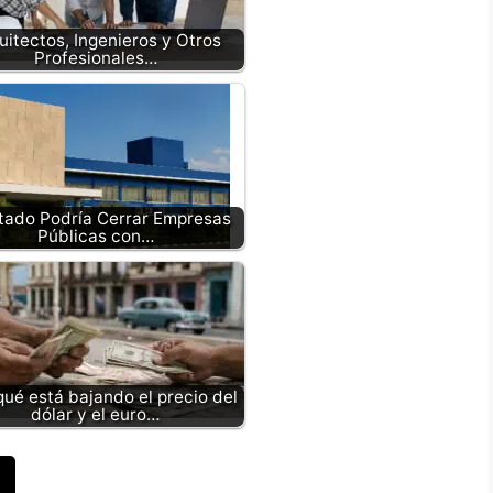
uitectos, Ingenieros y Otros
Profesionales…
stado Podría Cerrar Empresas
Públicas con…
qué está bajando el precio del
dólar y el euro…