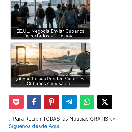
EE.UU. Negocia Enviar Cubanos
Deportados a Uruguay:…
¿A qué Países Pueden Viajar los
Cubanos sin Visa en…
✅Para Recibir TODAS las Noticias GRATIS 👉
Síguenos desde Aquí