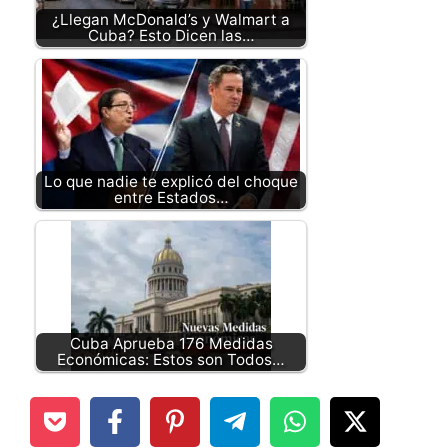
¿Llegan McDonald’s y Walmart a
Cuba? Esto Dicen las…
Lo que nadie te explicó del choque
entre Estados…
Cuba Aprueba 176 Medidas
Económicas: Estos son Todos…