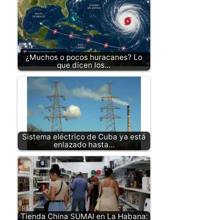
¿Muchos o pocos huracanes? Lo
que dicen los…
Sistema eléctrico de Cuba ya está
enlazado hasta…
Tienda China SUMAI en La Habana: