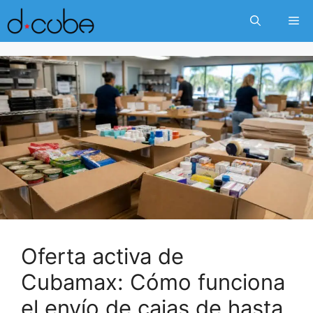
Skip
Me
to
content
Oferta activa de
Cubamax: Cómo funciona
el envío de cajas de hasta