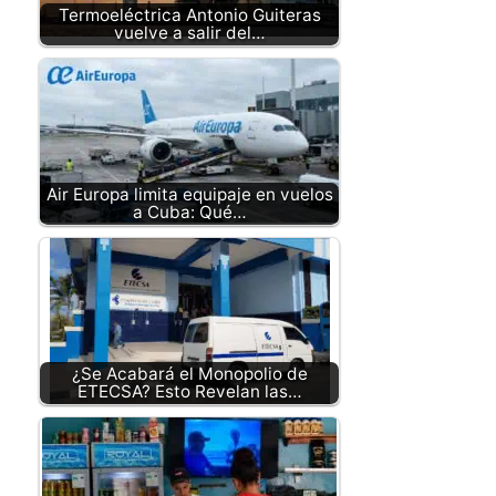
Termoeléctrica Antonio Guiteras
vuelve a salir del…
Air Europa limita equipaje en vuelos
a Cuba: Qué…
¿Se Acabará el Monopolio de
ETECSA? Esto Revelan las…