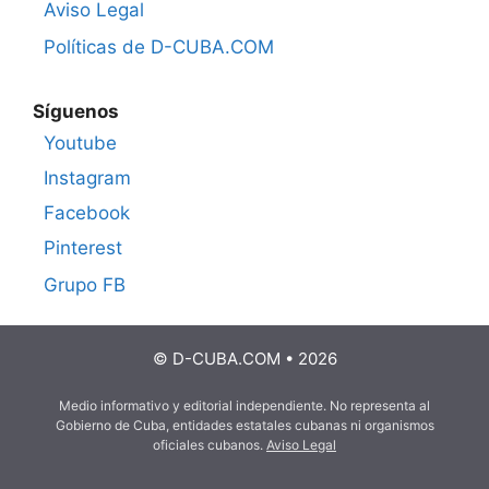
Aviso Legal
Políticas de D-CUBA.COM
Síguenos
Youtube
Instagram
Facebook
Pinterest
Grupo FB
© D-CUBA.COM • 2026
Medio informativo y editorial independiente. No representa al
Gobierno de Cuba, entidades estatales cubanas ni organismos
oficiales cubanos.
Aviso Legal