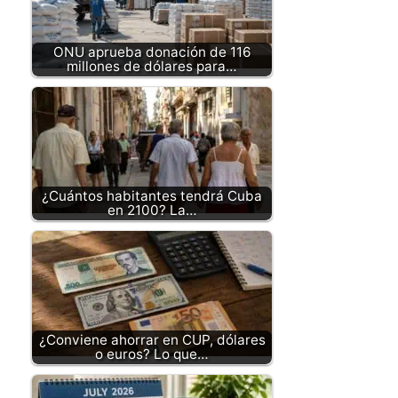
ONU aprueba donación de 116
millones de dólares para…
¿Cuántos habitantes tendrá Cuba
en 2100? La…
¿Conviene ahorrar en CUP, dólares
o euros? Lo que…