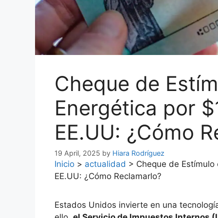
Cheque de Estímu
Energética por 
EE.UU: ¿Cómo R
19 April, 2025
by
Hiara Rodríguez
Inicio
>
actualidad
>
Cheque de Estímulo 
EE.UU: ¿Cómo Reclamarlo?
Estados Unidos invierte en una tecnologí
ello,
el Servicio de Impuestos Internos 