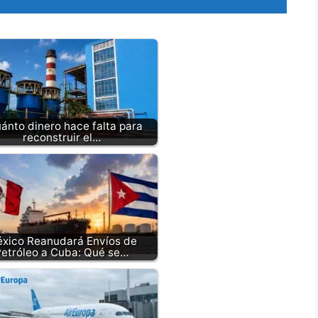
ánto dinero hace falta para
reconstruir el…
xico Reanudará Envíos de
etróleo a Cuba: Qué se…