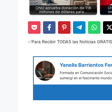
ONU aprueba donación de 116
Úl
millones de dólares para…
I
✅Para Recibir TODAS las Noticias GRATI
Yanelis Barrientos F
Formada en Comunicación Social
sumergí en el fascinante mundo 