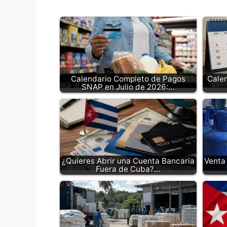
Calendario Completo de Pagos
Cale
SNAP en Julio de 2026:…
¿Quieres Abrir una Cuenta Bancaria
Venta
Fuera de Cuba?…