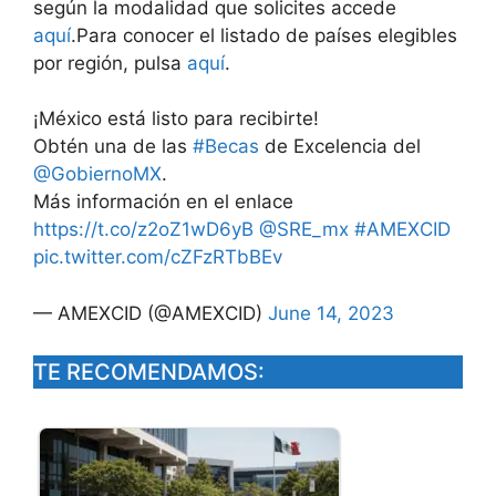
según la modalidad que solicites accede
aquí
.Para conocer el listado de países elegibles
por región, pulsa
aquí
.
¡México está listo para recibirte!
Obtén una de las
#Becas
de Excelencia del
@GobiernoMX
.
Más información en el enlace
https://t.co/z2oZ1wD6yB
@SRE_mx
#AMEXCID
pic.twitter.com/cZFzRTbBEv
— AMEXCID (@AMEXCID)
June 14, 2023
TE RECOMENDAMOS: