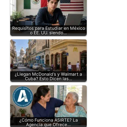
Requisitos para Estudiar en México
o EE. UU. siendo…
¿Llegan McDonald’s y Walmart a
Cuba? Esto Dicen las…
¿Cómo Funciona ASIRTE? La
Agencia que Ofrece…