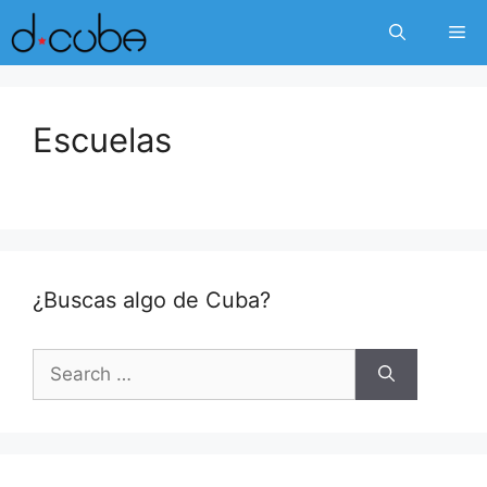
Skip
Me
to
content
Escuelas
¿Buscas algo de Cuba?
Search
for: