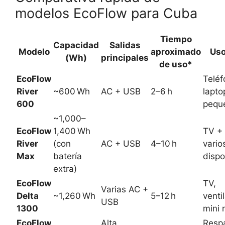
modelos EcoFlow para Cuba
Tiempo
Capacidad
Salidas
Modelo
aproximado
Uso
(Wh)
principales
de uso*
EcoFlow
Teléf
River
~600 Wh
AC + USB
2–6 h
lapto
600
pequ
~1,000–
EcoFlow
1,400 Wh
TV + 
River
(con
AC + USB
4–10 h
vario
Max
batería
dispo
extra)
EcoFlow
TV,
Varias AC +
Delta
~1,260 Wh
5–12 h
venti
USB
1300
mini 
EcoFlow
Alta
Resp