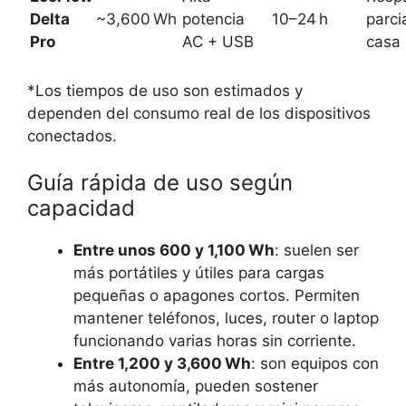
Delta
~3,600 Wh
potencia
10–24 h
parci
Pro
AC + USB
casa
*Los tiempos de uso son estimados y
dependen del consumo real de los dispositivos
conectados.
Guía rápida de uso según
capacidad
Entre unos 600 y 1,100 Wh
: suelen ser
más portátiles y útiles para cargas
pequeñas o apagones cortos. Permiten
mantener teléfonos, luces, router o laptop
funcionando varias horas sin corriente.
Entre 1,200 y 3,600 Wh
: son equipos con
más autonomía, pueden sostener