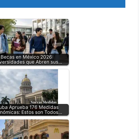
Becas en México 2026:
versidades que Abren sus…
uba Aprueba 176 Medidas
nómicas: Estos son Todos…