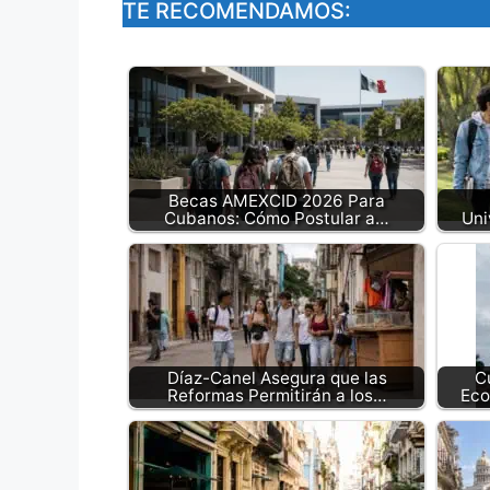
TE RECOMENDAMOS:
Becas AMEXCID 2026 Para
Cubanos: Cómo Postular a…
Uni
Díaz-Canel Asegura que las
C
Reformas Permitirán a los…
Eco