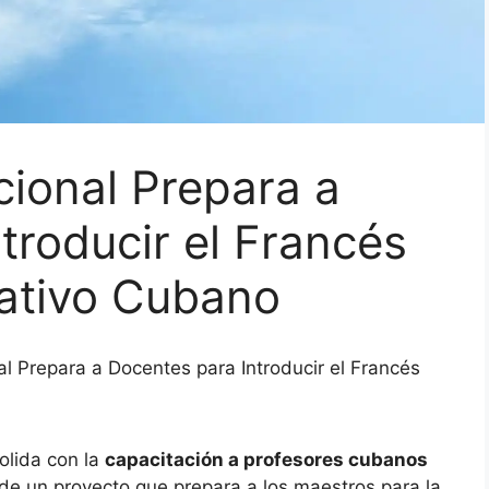
cional Prepara a
troducir el Francés
ativo Cubano
al Prepara a Docentes para Introducir el Francés
olida con la
capacitación a profesores cubanos
s de un proyecto que prepara a los maestros para la