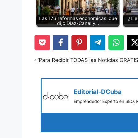
Las 176 reformas económicas: qué
¿Lle
dijo Díaz-Canel y…
✅Para Recibir TODAS las Noticias GRATI
Editorial-DCuba
Emprendedor Experto en SEO, Ma