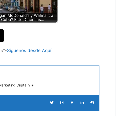
gan McDonald’s y Walmart a
Cuba? Esto Dicen las…
S 👉
Síguenos desde Aquí
rketing Digital y +