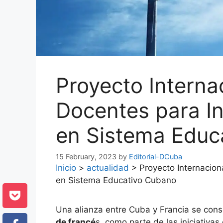
Proyecto Interna
Docentes para In
en Sistema Educ
15 February, 2023
by
Editorial-DCuba
Inicio
>
actualidad
>
Proyecto Internacion
en Sistema Educativo Cubano
Una alianza entre Cuba y Francia se cons
de francé
s, como parte de las iniciativa