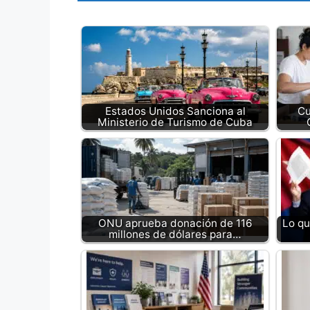
Estados Unidos Sanciona al
Cu
Ministerio de Turismo de Cuba
ONU aprueba donación de 116
Lo qu
millones de dólares para…