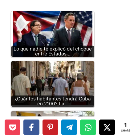
Lo que nadie te explicó del choque
entre Estados…
¿Cuántos habitantes tendrá Cuba
en 2100? La…
1
SHARE