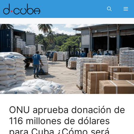
Skip
Me
to
content
ONU aprueba donación de
116 millones de dólares
para Cuba ¿Cómo será