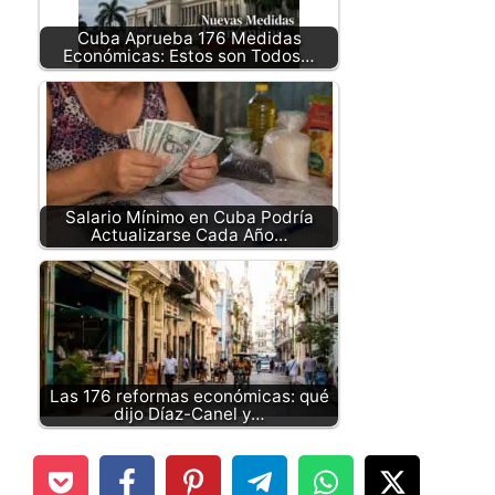
Cuba Aprueba 176 Medidas
Económicas: Estos son Todos…
Salario Mínimo en Cuba Podría
Actualizarse Cada Año…
Las 176 reformas económicas: qué
dijo Díaz-Canel y…