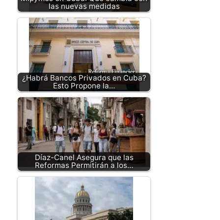
las nuevas medidas
¿Habrá Bancos Privados en Cuba?
Esto Propone la…
Díaz-Canel Asegura que las
Reformas Permitirán a los…