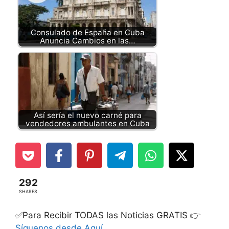
Consulado de España en Cuba
Anuncia Cambios en las…
Así sería el nuevo carné para
vendedores ambulantes en Cuba
292
SHARES
✅Para Recibir TODAS las Noticias GRATIS 👉
Síguenos desde Aquí