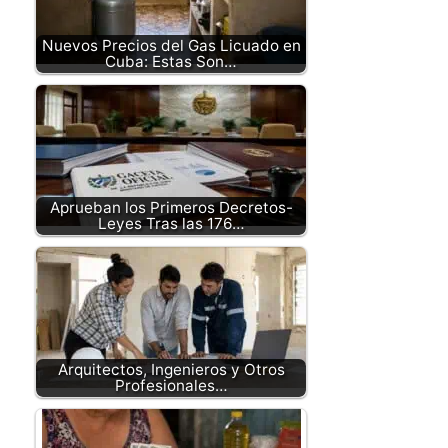
Nuevos Precios del Gas Licuado en
Cuba: Estas Son…
Aprueban los Primeros Decretos-
Leyes Tras las 176…
Arquitectos, Ingenieros y Otros
Profesionales…