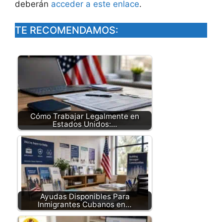
deberán
acceder a este enlace
.
TE RECOMENDAMOS:
Cómo Trabajar Legalmente en
Estados Unidos:…
Ayudas Disponibles Para
Inmigrantes Cubanos en…