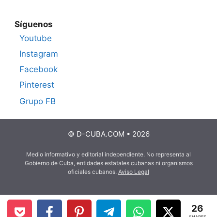
Síguenos
Youtube
Instagram
Facebook
Pinterest
Grupo FB
© D-CUBA.COM • 2026
Medio informativo y editorial independiente. No representa al
Gobierno de Cuba, entidades estatales cubanas ni organismos
oficiales cubanos.
Aviso Legal
26
SHARES