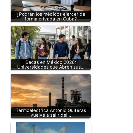
¿Podrán los médicos ejercer de
forma privada en Cuba?
Becas en México 2026:
Universidades que Abren sus…
Termoeléctrica Antonio Guiteras
vuelve a salir del…