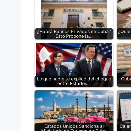
¿Habrá Bancos Privados en Cuba?
¿Quie
Esto Propone la…
Lo que nadie te explicó del choque
Cuba
entre Estados…
Estados Unidos Sanciona al
Cale
Ministerio de Turismo de Cuba