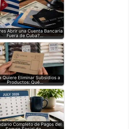
res Abrir una Cuenta Bancaria
Fuera de Cuba?…
 Quiere Eliminar Subsidios a
Productos: Qué…
ndario Completo de Pagos del
Seguro Social de…