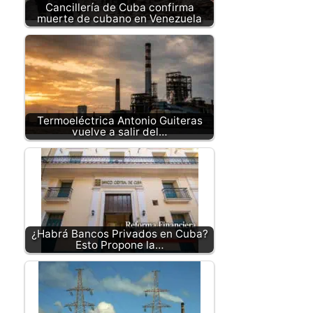
Cancillería de Cuba confirma
muerte de cubano en Venezuela
Termoeléctrica Antonio Guiteras
vuelve a salir del…
¿Habrá Bancos Privados en Cuba?
Esto Propone la…