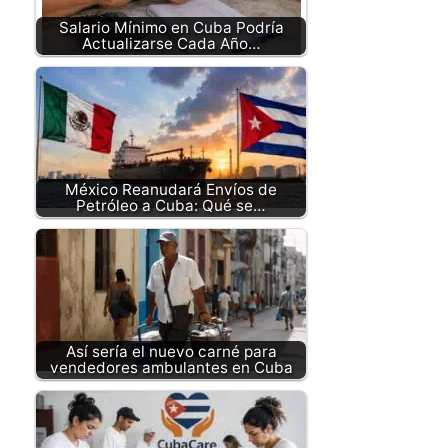
Salario Mínimo en Cuba Podría
Actualizarse Cada Año…
México Reanudará Envíos de
Petróleo a Cuba: Qué se…
Así sería el nuevo carné para
vendedores ambulantes en Cuba