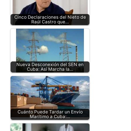
Cinco Declaraciones del Nieto de
Raúl Castro que…
Nueva Desconexión del SEN en
Cuba: Así Marcha la…
Cuánto Puede Tardar un Envío
Marítimo a Cuba:…