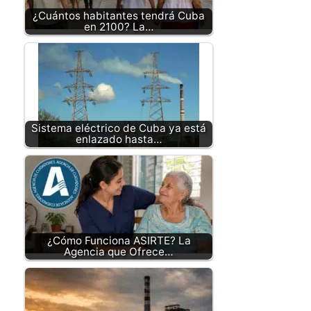
¿Cuántos habitantes tendrá Cuba
en 2100? La…
Sistema eléctrico de Cuba ya está
enlazado hasta…
¿Cómo Funciona ASIRTE? La
Agencia que Ofrece…