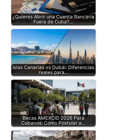
¿Quieres Abrir una Cuenta Bancaria
Fuera de Cuba?…
Islas Canarias vs Dubái: Diferencias
reales para…
Becas AMEXCID 2026 Para
Cubanos: Cómo Postular a…