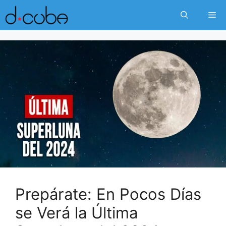
Skip
Me
to
content
Prepárate: En Pocos Días
se Verá la Última