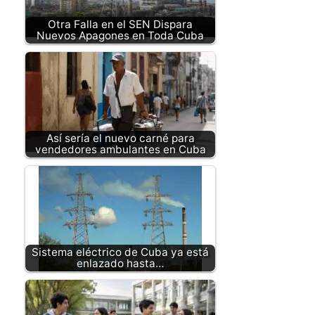
Otra Falla en el SEN Dispara
Nuevos Apagones en Toda Cuba
Así sería el nuevo carné para
vendedores ambulantes en Cuba
Sistema eléctrico de Cuba ya está
enlazado hasta…