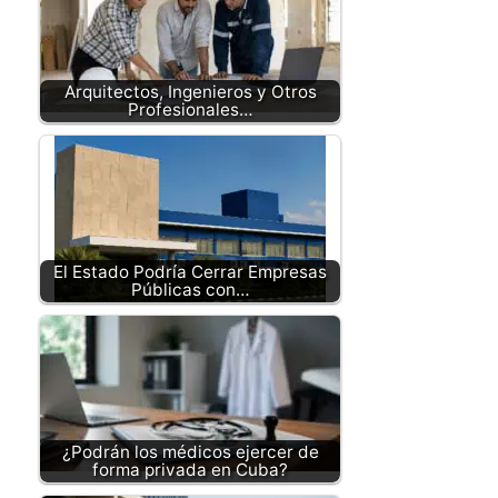
Arquitectos, Ingenieros y Otros
Profesionales…
El Estado Podría Cerrar Empresas
Públicas con…
¿Podrán los médicos ejercer de
forma privada en Cuba?