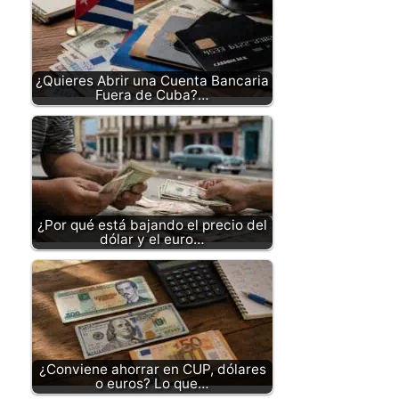
¿Quieres Abrir una Cuenta Bancaria
Fuera de Cuba?…
¿Por qué está bajando el precio del
dólar y el euro…
¿Conviene ahorrar en CUP, dólares
o euros? Lo que…