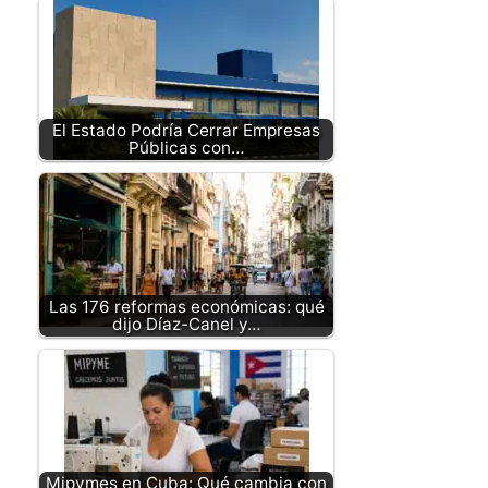
El Estado Podría Cerrar Empresas
Públicas con…
Las 176 reformas económicas: qué
dijo Díaz-Canel y…
Mipymes en Cuba: Qué cambia con