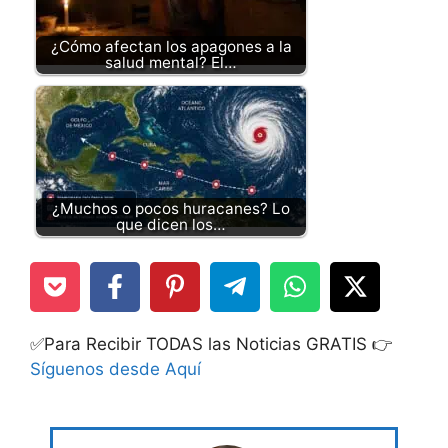
¿Cómo afectan los apagones a la
salud mental? El…
¿Muchos o pocos huracanes? Lo
que dicen los…
✅Para Recibir TODAS las Noticias GRATIS 👉
Síguenos desde Aquí