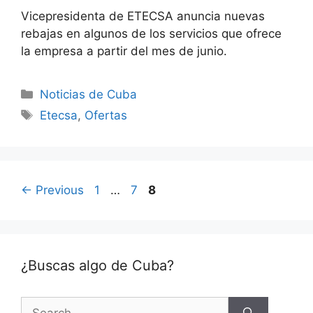
Vicepresidenta de ETECSA anuncia nuevas
rebajas en algunos de los servicios que ofrece
la empresa a partir del mes de junio.
Categories
Noticias de Cuba
Tags
Etecsa
,
Ofertas
Page
Page
Page
←
Previous
1
…
7
8
¿Buscas algo de Cuba?
Search