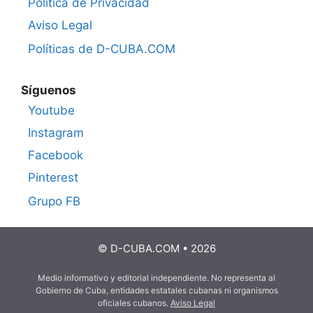
Política de Privacidad
Aviso Legal
Políticas de D-CUBA.COM
Síguenos
Youtube
Instagram
Facebook
Pinterest
Grupo FB
© D-CUBA.COM • 2026
Medio informativo y editorial independiente. No representa al
Gobierno de Cuba, entidades estatales cubanas ni organismos
oficiales cubanos.
Aviso Legal